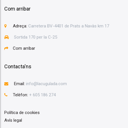
Com arribar
Adreça:
Carretera BV-4401 de Prats a Navàs km 17
Sortida 170 per la C-25
Com arribar
Contacta'ns
Email:
info@lacugulada.com
Telèfon:
+ 605 186 274
Política de cookies
Avís legal